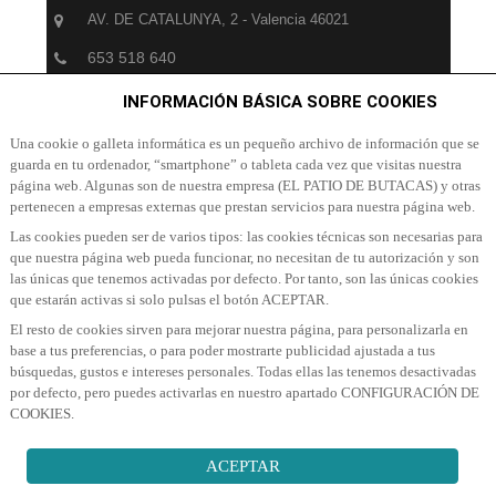
AV. DE CATALUNYA, 2 - Valencia 46021
653 518 640
info@patiodebutacas.com
INFORMACIÓN BÁSICA SOBRE COOKIES
Una cookie o galleta informática es un pequeño archivo de información que se
guarda en tu ordenador, “smartphone” o tableta cada vez que visitas nuestra
SUSCRÍBETE A NUESTRA NEWSLETTER
página web. Algunas son de nuestra empresa (EL PATIO DE BUTACAS) y otras
pertenecen a empresas externas que prestan servicios para nuestra página web.
Suscribete a nuestra Newsletter para recibir las últimas
Las cookies pueden ser de varios tipos: las cookies técnicas son necesarias para
noticias y ofertas
que nuestra página web pueda funcionar, no necesitan de tu autorización y son
las únicas que tenemos activadas por defecto. Por tanto, son las únicas cookies
que estarán activas si solo pulsas el botón ACEPTAR.
El resto de cookies sirven para mejorar nuestra página, para personalizarla en
base a tus preferencias, o para poder mostrarte publicidad ajustada a tus
búsquedas, gustos e intereses personales. Todas ellas las tenemos desactivadas
por defecto, pero puedes activarlas en nuestro apartado CONFIGURACIÓN DE
SUSCRIBIR A NEWSLETTER
COOKIES.
ACEPTAR