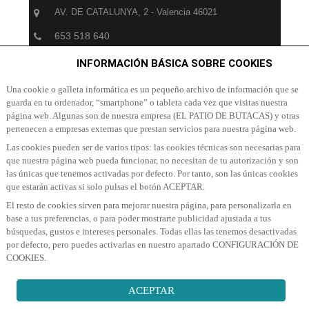
AV. DE CATALUNYA, 2 - Valencia 46021
653 518 640
info@patiodebutacas.com
INFORMACIÓN BÁSICA SOBRE COOKIES
Una cookie o galleta informática es un pequeño archivo de información que se
guarda en tu ordenador, “smartphone” o tableta cada vez que visitas nuestra
SUSCRÍBETE A NUESTRA NEWSLETTER
página web. Algunas son de nuestra empresa (EL PATIO DE BUTACAS) y otras
pertenecen a empresas externas que prestan servicios para nuestra página web.
Suscribete a nuestra Newsletter para recibir las últimas
Las cookies pueden ser de varios tipos: las cookies técnicas son necesarias para
noticias y ofertas
que nuestra página web pueda funcionar, no necesitan de tu autorización y son
las únicas que tenemos activadas por defecto. Por tanto, son las únicas cookies
que estarán activas si solo pulsas el botón ACEPTAR.
El resto de cookies sirven para mejorar nuestra página, para personalizarla en
base a tus preferencias, o para poder mostrarte publicidad ajustada a tus
búsquedas, gustos e intereses personales. Todas ellas las tenemos desactivadas
por defecto, pero puedes activarlas en nuestro apartado CONFIGURACIÓN DE
SUSCRIBIR A NEWSLETTER
COOKIES.
ACEPTAR